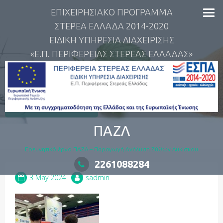
Skip
ΕΠΙΧΕΙΡΗΣΙΑΚΟ ΠΡΟΓΡΑΜΜΑ
to
ΣΤΕΡΕΑ ΕΛΛΑΔΑ 2014-2020
content
ΕΙΔΙΚΗ ΥΠΗΡΕΣΙΑ ΔΙΑΧΕΙΡΙΣΗΣ
«Ε.Π. ΠΕΡΙΦΕΡΕΙΑΣ ΣΤΕΡΕΑΣ ΕΛΛΑΔΑΣ»
IMG_0181
ΠΑΖΛ
Ερευνητικό έργο ΠΑΖΛ – Παραγωγή Ανάλυση Ζύθων Λυκίσκου
2261088284
3 May 2024
sadmin