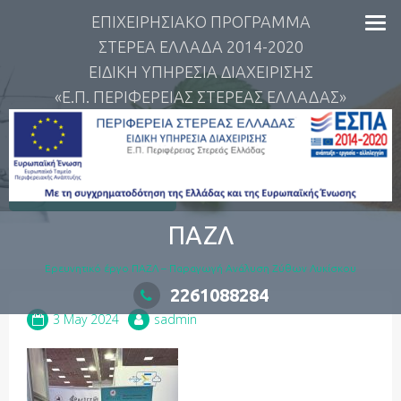
Skip
ΕΠΙΧΕΙΡΗΣΙΑΚΟ ΠΡΟΓΡΑΜΜΑ
to
ΣΤΕΡΕΑ ΕΛΛΑΔΑ 2014-2020
content
ΕΙΔΙΚΗ ΥΠΗΡΕΣΙΑ ΔΙΑΧΕΙΡΙΣΗΣ
«Ε.Π. ΠΕΡΙΦΕΡΕΙΑΣ ΣΤΕΡΕΑΣ ΕΛΛΑΔΑΣ»
IMG_0176
ΠΑΖΛ
Ερευνητικό έργο ΠΑΖΛ – Παραγωγή Ανάλυση Ζύθων Λυκίσκου
2261088284
3 May 2024
sadmin