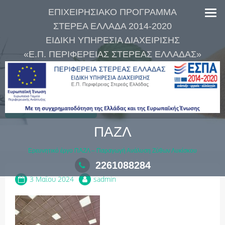
Skip
ΕΠΙΧΕΙΡΗΣΙΑΚΟ ΠΡΟΓΡΑΜΜΑ
to
ΣΤΕΡΕΑ ΕΛΛΑΔΑ 2014-2020
content
ΕΙΔΙΚΗ ΥΠΗΡΕΣΙΑ ΔΙΑΧΕΙΡΙΣΗΣ
«Ε.Π. ΠΕΡΙΦΕΡΕΙΑΣ ΣΤΕΡΕΑΣ ΕΛΛΑΔΑΣ»
IMG_0184
ΠΑΖΛ
Ερευνητικό έργο ΠΑΖΛ – Παραγωγή Ανάλυση Ζύθων Λυκίσκου
2261088284
3 Μαΐου 2024
sadmin