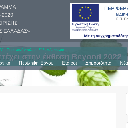
ΡΑΜΜΑ
-2020
ΕΙΡΙΣΗΣ
ΑΣ ΕΛΛΑΔΑΣ»
ΖΛ – Παραγωγή Ανάλυση Ζύθων Λυκίσκου
τέχει στην έκθεση Beyond 2022
ρχικη
Περίληψη Έργου
Εταίροι
Δημοσιότητα
Νέα